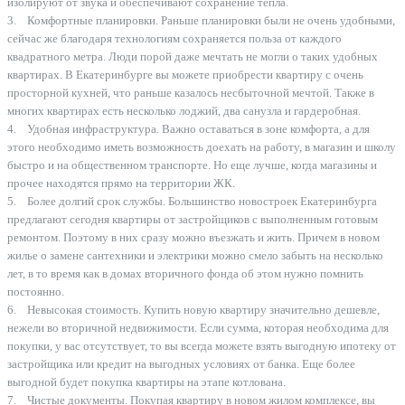
изолируют от звука и обеспечивают сохранение тепла.
3. Комфортные планировки. Раньше планировки были не очень удобными,
сейчас же благодаря технологиям сохраняется польза от каждого
квадратного метра. Люди порой даже мечтать не могли о таких удобных
квартирах. В Екатеринбурге вы можете приобрести квартиру с очень
просторной кухней, что раньше казалось несбыточной мечтой. Также в
многих квартирах есть несколько лоджий, два санузла и гардеробная.
4. Удобная инфраструктура. Важно оставаться в зоне комфорта, а для
этого необходимо иметь возможность доехать на работу, в магазин и школу
быстро и на общественном транспорте. Но еще лучше, когда магазины и
прочее находятся прямо на территории ЖК.
5. Более долгий срок службы. Большинство новостроек Екатеринбурга
предлагают сегодня квартиры от застройщиков с выполненным готовым
ремонтом. Поэтому в них сразу можно въезжать и жить. Причем в новом
жилье о замене сантехники и электрики можно смело забыть на несколько
лет, в то время как в домах вторичного фонда об этом нужно помнить
постоянно.
6. Невысокая стоимость. Купить новую квартиру значительно дешевле,
нежели во вторичной недвижимости. Если сумма, которая необходима для
покупки, у вас отсутствует, то вы всегда можете взять выгодную ипотеку от
застройщика или кредит на выгодных условиях от банка. Еще более
выгодной будет покупка квартиры на этапе котлована.
7. Чистые документы. Покупая квартиру в новом жилом комплексе, вы