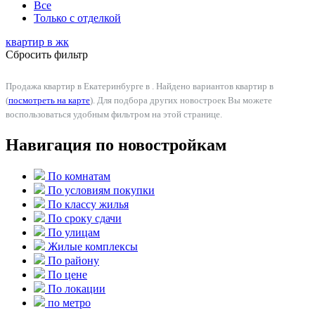
Все
Только с отделкой
квартир в
жк
Сбросить фильтр
Продажа квартир в Екатеринбурге в . Найдено вариантов квартир в
(
посмотреть на карте
). Для подбора других новостроек Вы можете
воспользоваться удобным фильтром на этой странице.
Навигация по новостройкам
По комнатам
По условиям покупки
По классу жилья
По сроку сдачи
По улицам
Жилые комплексы
По району
По цене
По локации
по метро