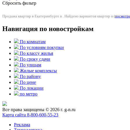
Сбросить фильтр
Продажа квартир в Екатеринбурге в . Найдено вариантов квартир в (
посмотре
Навигация по новостройкам
По комнатам
По условиям покупки
По классу жилья
По сроку сдачи
По улицам
Жилые комплексы
По району
По цене
По локации
по метро
Все права защищены © 2026 г. g-n.ru
Карта сайта
8-800-600-55-23
Реклама
Техподдержка