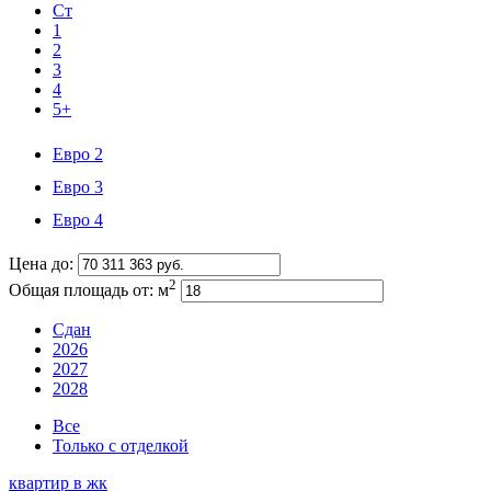
Ст
1
2
3
4
5+
Евро 2
Евро 3
Евро 4
Цена до:
2
Общая площадь от:
м
Сдан
2026
2027
2028
Все
Только с отделкой
квартир в
жк