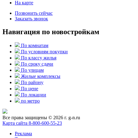
На карте
Позвонить сейчас
Заказать звонок
Навигация по новостройкам
По комнатам
По условиям покупки
По классу жилья
По сроку сдачи
По улицам
Жилые комплексы
По району
По цене
По локации
по метро
Все права защищены © 2026 г. g-n.ru
Карта сайта
8-800-600-55-23
Реклама