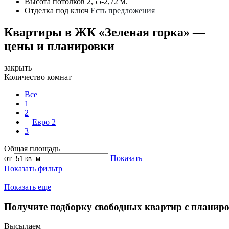
Высота потолков
2,55-2,72 м.
Отделка под ключ
Есть предложения
Квартиры в ЖК «Зеленая горка» —
цены и планировки
закрыть
Количество комнат
Все
1
2
Евро 2
3
Общая площадь
от
Показать
Показать фильтр
Показать еще
Получите подборку свободных квартир с планир
Высылаем