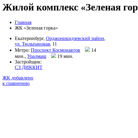
Жилой комплекс «Зеленая го
Главная
ЖК «Зеленая горка»
Екатеринбург,
Орджоникидзевский район
,
ул. Тюльпановая
, 11
Метро:
Проспект Космонавтов
14
мин.,
Уралмаш
19 мин
.
Застройщик:
СЗ ДИККИТ
ЖК добавлено
к сравнению