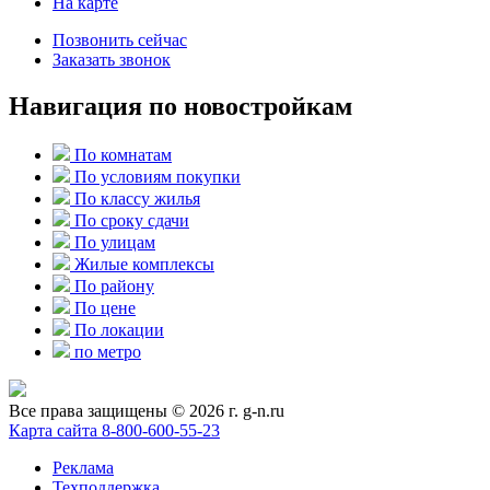
На карте
Позвонить сейчас
Заказать звонок
Навигация по новостройкам
По комнатам
По условиям покупки
По классу жилья
По сроку сдачи
По улицам
Жилые комплексы
По району
По цене
По локации
по метро
Все права защищены © 2026 г. g-n.ru
Карта сайта
8-800-600-55-23
Реклама
Техподдержка