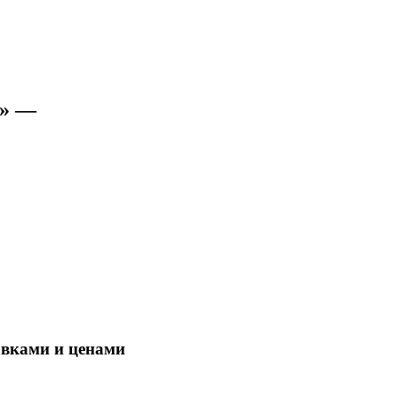
)» —
овками и ценами